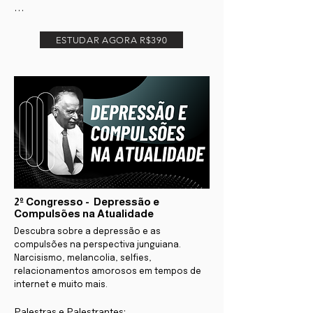
Jung Vida e Obra - Waldemar Magaldi 

ESTUDAR AGORA R$390
Inconsciente Coletivo e Pessoal - Simone 
Magaldi

Complexos e os Sintomas do 
Adoecimento - Lia Romano

Desenvolvimento da Psique Infantil - 
Luciana Antonioli

Persona e Sombra - Lilian Wurzba

2º Congresso - Depressão e
Anima e Animus - Gloria Miranda

Compulsões na Atualidade
Descubra sobre a depressão e as
Etapas da Vida Humana, a Alma e a Morte 
compulsões na perspectiva junguiana.
- Cris Guarnieri

Narcisismo, melancolia, selfies,
relacionamentos amorosos em tempos de
Energia Psíquica - Waldemar Magaldi 

internet e muito mais.
Palestras e Palestrantes:
