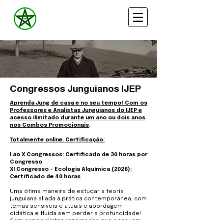
Congressos Junguianos IJEP
Aprenda Jung de casa e no seu tempo! Com os
Professores e Analistas Junguianos do IJEP e
acesso ilimitado durante um ano ou dois anos
nos Combos Promocionais
.
Totalmente online. Certificação:
I ao X Congressos: Certificado de 30 horas por
Congresso
XI Congresso - Ecologia Alquímica (2026):
Certificado de 40 horas
Uma ótima maneira de estudar a teoria
junguiana aliada à prática contemporânea, com
temas sensíveis e atuais e abordagem
didática e fluída sem perder a profundidade!