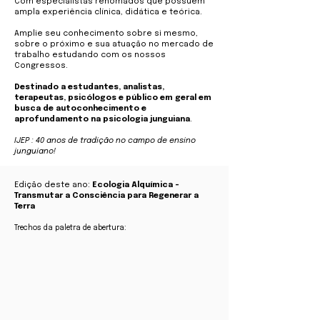
Com especialistas renomados que possuem
ampla experiência clínica, didática e teórica.
Amplie seu conhecimento sobre si mesmo,
sobre o próximo e sua atuação no mercado de
trabalho estudando com os nossos
Congressos.
Destinado a estudantes, analistas,
terapeutas, psicólogos e público em geral em
busca de autoconhecimento e
aprofundamento na psicologia junguiana
.
IJEP : 40 anos de tradição no campo de ensino
junguiano!
Edição deste ano:
Ecologia Alquímica -
Transmutar a Consciência para Regenerar a
Terra
Trechos da paletra de abertura: